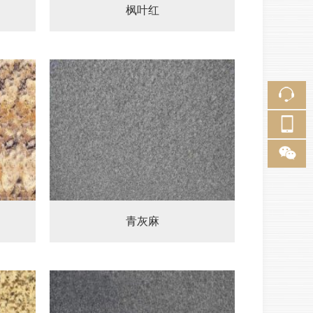
枫叶红
青灰麻