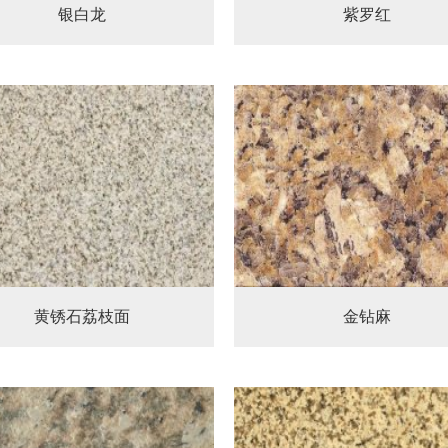
银白龙
紫罗红
黄锈石荔枝面
金钻麻